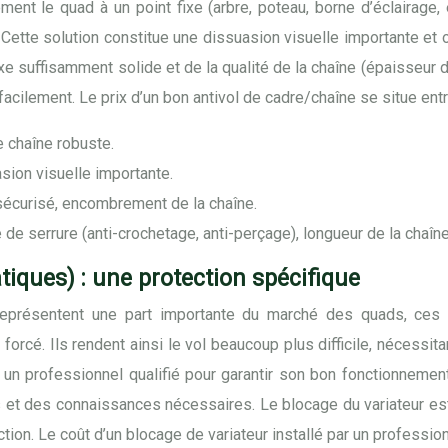
ent le quad à un point fixe (arbre, poteau, borne d’éclairage, e
ette solution constitue une dissuasion visuelle importante et off
ixe suffisamment solide et de la qualité de la chaîne (épaisseur d
facilement. Le prix d’un bon antivol de cadre/chaîne se situe ent
ne chaîne robuste.
asion visuelle importante.
 sécurisé, encombrement de la chaîne.
e de serrure (anti-crochetage, anti-perçage), longueur de la chaîne
iques) : une protection spécifique
eprésentent une part importante du marché des quads, ces d
rcé. Ils rendent ainsi le vol beaucoup plus difficile, nécessi
r un professionnel qualifié pour garantir son bon fonctionnemen
et des connaissances nécessaires. Le blocage du variateur est 
ion. Le coût d’un blocage de variateur installé par un professio