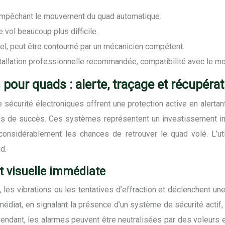
, empêchant le mouvement du quad automatique.
vol beaucoup plus difficile.
nel, peut être contourné par un mécanicien compétent.
stallation professionnelle recommandée, compatibilité avec le m
our quads : alerte, traçage et récupérati
urité électroniques offrent une protection active en alertant l
as de succès. Ces systèmes représentent un investissement init
t considérablement les chances de retrouver le quad volé. L
d.
t visuelle immédiate
es vibrations ou les tentatives d’effraction et déclenchent un
mmédiat, en signalant la présence d’un système de sécurité actif,
Cependant, les alarmes peuvent être neutralisées par des voleur