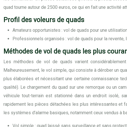
quad tourne autour de 2500 euros, ce qui en fait une activité at
Profil des voleurs de quads
Amateurs opportunistes : vol de quads pour une utilisation
Professionnels organisés : vol de quads pour la revente, l
Méthodes de vol de quads les plus coura
Les méthodes de vol de quads varient considérablement e
Malheureusement, le vol simple, qui consiste à dérober un quad
plus élaborées et nécessitant une certaine connaissance techn
qualité). Le chargement du quad sur une remorque ou un cami
véhicule tout-terrain est stationné dans un endroit isolé, 
rapidement les pièces détachées les plus intéressantes et fa
les systèmes d’alarme basiques, notamment ceux vendus à bas pr
Vol simple : quad laissé sans surveillance et sans protecti