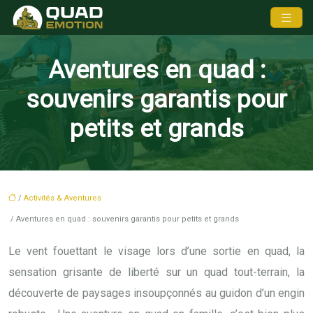
Aventures en quad :
souvenirs garantis pour
petits et grands
/
Activités & Aventures
/ Aventures en quad : souvenirs garantis pour petits et grands
Le vent fouettant le visage lors d’une sortie en quad, la
sensation grisante de liberté sur un quad tout-terrain, la
découverte de paysages insoupçonnés au guidon d’un engin