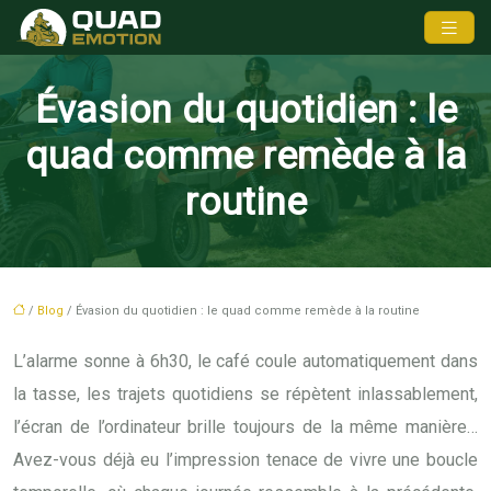
Évasion du quotidien : le
quad comme remède à la
routine
/
Blog
/ Évasion du quotidien : le quad comme remède à la routine
L’alarme sonne à 6h30, le café coule automatiquement dans
la tasse, les trajets quotidiens se répètent inlassablement,
l’écran de l’ordinateur brille toujours de la même manière…
Avez-vous déjà eu l’impression tenace de vivre une boucle