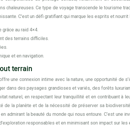
ons chaleureuses. Ce type de voyage transcende le tourisme trad
ssante. C’est un défi gratifiant qui marque les esprits et nourrit 
 grâce au raid 4×4.
 des terrains difficiles.
ées.
que et en navigation.
out terrain
rain offre une connexion intime avec la nature, une opportunité 
rger dans des paysages grandioses et variés, des forêts luxuri
tat naturel, en respectant leur tranquillité et en contribuant à 
té de la planète et de la nécessité de préserver sa biodiversit
 et en admirant la beauté du monde qui nous entoure. C’est une i
 d’exploration responsables et en minimisant son impact sur les