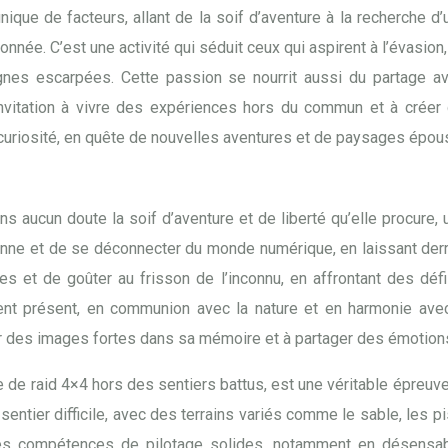
 unique de facteurs, allant de la soif d’aventure à la recherche 
ée. C’est une activité qui séduit ceux qui aspirent à l’évasion, 
gnes escarpées. Cette passion se nourrit aussi du partage 
invitation à vivre des expériences hors du commun et à créer 
curiosité, en quête de nouvelles aventures et de paysages épous
sans aucun doute la soif d’aventure et de liberté qu’elle procur
enne et de se déconnecter du monde numérique, en laissant derri
 et de goûter au frisson de l’inconnu, en affrontant des défi
t présent, en communion avec la nature et en harmonie avec s
er des images fortes dans sa mémoire et à partager des émotion
re de raid 4×4 hors des sentiers battus, est une véritable épreuv
 sentier difficile, avec des terrains variés comme le sable, les 
s compétences de pilotage solides, notamment en désensablag