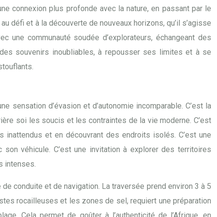
d’une connexion plus profonde avec la nature, en passant par le
au défi et à la découverte de nouveaux horizons, qu’il s’agisse
avec une communauté soudée d’explorateurs, échangeant des
des souvenirs inoubliables, à repousser ses limites et à se
touflants.
e, une sensation d’évasion et d’autonomie incomparable. C’est la
ère soi les soucis et les contraintes de la vie moderne. C’est
s inattendus et en découvrant des endroits isolés. C’est une
on véhicule. C’est une invitation à explorer des territoires
s intenses.
e de conduite et de navigation. La traversée prend environ 3 à 5
pistes rocailleuses et les zones de sel, requiert une préparation
e. Cela permet de goûter à l’authenticité de l’Afrique, en