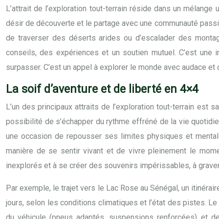
L’attrait de l’exploration tout-terrain réside dans un mélange
désir de découverte et le partage avec une communauté passionn
de traverser des déserts arides ou d’escalader des monta
conseils, des expériences et un soutien mutuel. C’est une 
surpasser. C’est un appel à explorer le monde avec audace et 
La soif d’aventure et de liberté en 4×4
L’un des principaux attraits de l’exploration tout-terrain est 
possibilité de s’échapper du rythme effréné de la vie quotidi
une occasion de repousser ses limites physiques et mentales
manière de se sentir vivant et de vivre pleinement le momen
inexplorés et à se créer des souvenirs impérissables, à grav
Par exemple, le trajet vers le Lac Rose au Sénégal, un itinérai
jours, selon les conditions climatiques et l’état des pistes. Le
du véhicule (pneus adaptés, suspensions renforcées) et de