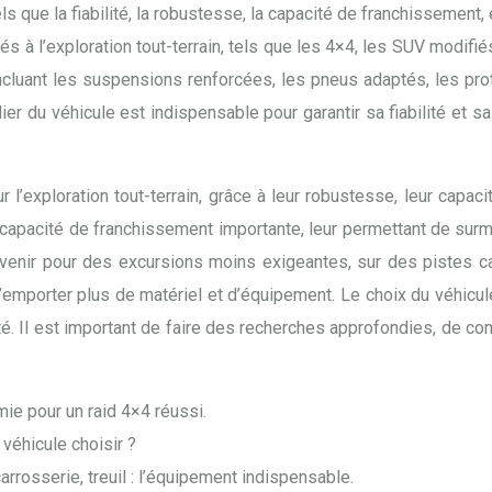
s que la fiabilité, la robustesse, la capacité de franchissement, e
s à l’exploration tout-terrain, tels que les 4×4, les SUV modifié
ncluant les suspensions renforcées, les pneus adaptés, les prote
ulier du véhicule est indispensable pour garantir sa fiabilité et s
’exploration tout-terrain, grâce à leur robustesse, leur capaci
 capacité de franchissement importante, leur permettant de surm
enir pour des excursions moins exigeantes, sur des pistes ca
emporter plus de matériel et d’équipement. Le choix du véhicul
té. Il est important de faire des recherches approfondies, de c
ie pour un raid 4×4 réussi.
 véhicule choisir ?
rosserie, treuil : l’équipement indispensable.