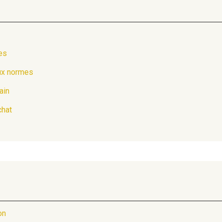
es
ux normes
ain
chat
on