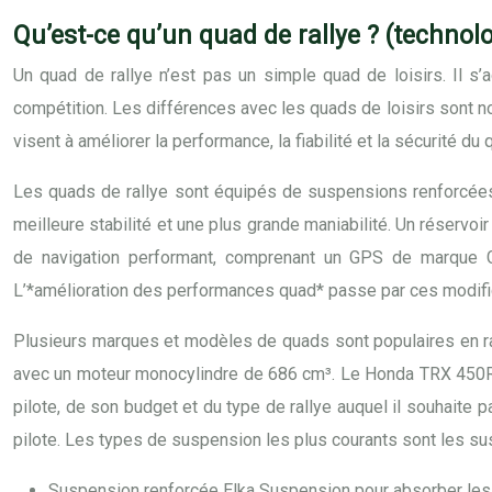
Qu’est-ce qu’un quad de rallye ? (technol
Un quad de rallye n’est pas un simple quad de loisirs. Il s’a
compétition. Les différences avec les quads de loisirs sont n
visent à améliorer la performance, la fiabilité et la sécurité d
Les quads de rallye sont équipés de suspensions renforcées,
meilleure stabilité et une plus grande maniabilité. Un réservo
de navigation performant, comprenant un GPS de marque Ga
L’*amélioration des performances quad* passe par ces modifi
Plusieurs marques et modèles de quads sont populaires en ral
avec un moteur monocylindre de 686 cm³. Le Honda TRX 450R e
pilote, de son budget et du type de rallye auquel il souhaite p
pilote. Les types de suspension les plus courants sont les s
Suspension renforcée Elka Suspension pour absorber le