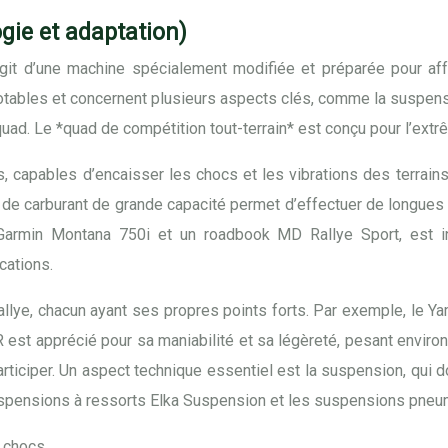
ogie et adaptation)
git d’une machine spécialement modifiée et préparée pour affro
otables et concernent plusieurs aspects clés, comme la suspens
u quad. Le *quad de compétition tout-terrain* est conçu pour l’extr
 capables d’encaisser les chocs et les vibrations des terrains
ir de carburant de grande capacité permet d’effectuer de longues
rmin Montana 750i et un roadbook MD Rallye Sport, est indis
cations.
lye, chacun ayant ses propres points forts. Par exemple, le Yam
st apprécié pour sa maniabilité et sa légèreté, pesant enviro
articiper. Un aspect technique essentiel est la suspension, qui do
uspensions à ressorts Elka Suspension et les suspensions pneu
s chocs